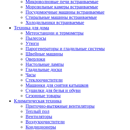
Игровые приставки и аксессуары
Микроволновые печи встраиваемые
Аксессуары к игровым приставка
Морозильные камеры встраиваемые
Музыкальные инструменты
Посудомоечные машины встраиваемые
Аксессуары эми
Стиральные машины встраиваемые
Ди-джейское оборудование
Холодильники встраиваемые
Синтезаторы, фортепиано, рояли
Техника для дома
Плееры blu-ray и dvd
Метеостанции и термометры
Blu-ray
Пылесосы
Dvd
Утюги
Проекционное оборудование
Парогенераторы и гладильные системы
Аксессуары для проекционного
Швейные машины
оборудования
Оверлоки
Интерактивные доски
Настольные лампы
Кронштейны для проекторов
Гладильные доски
Лампы
Часы
Проекторы
Стеклоочистители
Экраны
Машинки для снятия катышков
Магнитно-маркерные доски
Сушилки для белья и обуви
Радиобудильники
Сезонные товары
Радиоприемники
Климатическая техника
Саундбары
Приточно-вытяжные вентиляторы
Системы и компоненты hi-fi
Теплый пол
Акустические системы
Вентиляторы
Компоненты hi-fi
Воздухоочистители
Проигрыватели винила
Кондиционеры