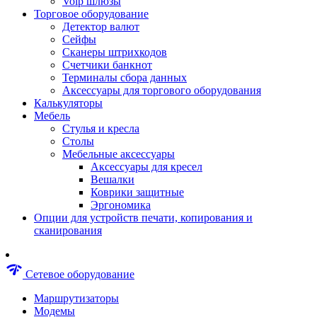
Voip шлюзы
Аксессуары для пневмоинструментов
Торговое оборудование
Гайковерты пневматические
Детектор валют
Инструмент пневматический
Сейфы
Инструмент измерительный
Сканеры штрихкодов
Краскораспылители пневматические
Счетчики банкнот
Наборы пневматические
Терминалы сбора данных
Пистолеты пневматические
Аксессуары для торгового оборудования
Шлифмашины пневматические
Калькуляторы
Сварочные аппараты
Мебель
Шуруповерты
Стулья и кресла
Аксессуары для сварочного оборудован
Столы
Дрели
Мебельные аксессуары
Лобзики
Аксессуары для кресел
Перфораторы
Вешалки
Шлифмашины
Коврики защитные
Наборы инструментов
Эргономика
Пилы
Опции для устройств печати, копирования и
Плиткорезы
сканирования
Краскопульты
Фены технические
Рубанки
network_check
Сетевое оборудование
Пылесосы строительные
Отвертки аккумуляторные
Маршрутизаторы
Электроточила
Модемы