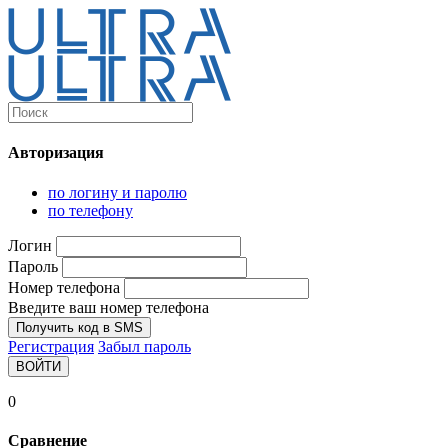
Каталог
Ultra-выгодно!
Авторизация
Компьютеры и комплектующие
Ноутбуки
по логину и паролю
Персональные компьютеры
по телефону
Моноблоки
Мониторы
Логин
Комплектующие
Пароль
Корпуса
Номер телефона
Аксессуары для корпусов
Корпуса fullatx и atx
Введите ваш номер телефона
Корпуса matx
Получить код в SMS
Корпуса miniitx
Регистрация
Забыл пароль
Корпуса для серверов
ВОЙТИ
Материнские платы
Cpu integrated
0
Socket-1151
Socket-1200
Сравнение