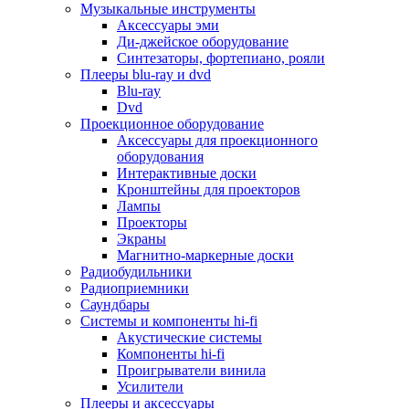
Для микроволновок
Музыкальные инструменты
Для пылесосов
Аксессуары эми
Для техники по уходу за одеждой
Ди-джейское оборудование
Для техники по уходу за собой
Синтезаторы, фортепиано, рояли
Для фильтров воды
Плееры blu-ray и dvd
Дополнительные принадлежности
Blu-ray
Телевизоры и аксессуары
Dvd
Телевизоры
Проекционное оборудование
Аксессуары для телевизоров
Аксессуары для проекционного
Комплекты спутникового тв
оборудования
Кронштейны и подставки для тв
Интерактивные доски
Приставки smart box
Кронштейны для проекторов
Прочие аксессуары для тв
Лампы
Пульты ду
Проекторы
Тв антенны
Экраны
Цифровые тв ресиверы
Магнитно-маркерные доски
Профессиональные панели
Радиобудильники
Смартфоны и планшеты
Радиоприемники
Смартфоны
Саундбары
Планшетные устройства
Системы и компоненты hi-fi
Смарт-часы
Акустические системы
Сотовые телефоны
Компоненты hi-fi
Планшеты для рисования
Проигрыватели винила
Электронные книги
Усилители
Аксессуары для смартфонов и планшетов
Плееры и аксессуары