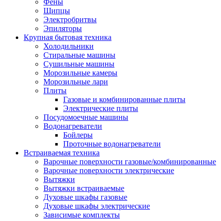
Воздухоочистители
Фены
Кондиционеры
Щипцы
Обогреватели
Электробритвы
Сушилки для рук
Эпиляторы
Тепловентиляторы
Крупная бытовая техника
Тепловые завесы
Холодильники
Тепловые пушки
Стиральные машины
Увлажнители
Сушильные машины
Радиаторы
Морозильные камеры
Медицинская техника
Морозильные лари
Ингаляторы
Плиты
Назальные аспираторы
Газовые и комбинированные плиты
Стетоскопы
Электрические плиты
Термометры
Посудомоечные машины
Тонометры
Водонагреватели
Электрические грелки
Бойлеры
Аудио-видео техника
Проточные водонагреватели
Аксессуары для аудио-видео техники
Встраиваемая техника
Кабели для аудио и видео
Варочные поверхности газовые/комбинированные
Кронштейны для акустики
Варочные поверхности электрические
Аудио системы
Вытяжки
Магнитолы
Вытяжки встраиваемые
Музыкальные центры
Духовые шкафы газовые
Диктофоны
Духовые шкафы электрические
Домашние кинотеатры
Зависимые комплекты