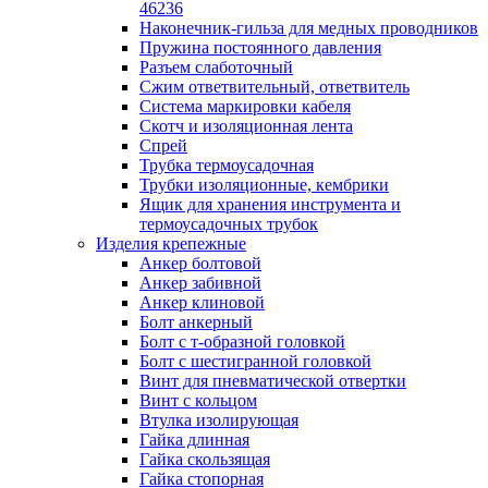
лотков
46236
Разделитель для лотка
Наконечник-гильза для медных проводников
Рейки профильные конструкционн
Пружина постоянного давления
несущие
Разъем слаботочный
Секция угловая для кабельных лот
Сжим ответвительный, ответвитель
Соединитель для кабельных лотко
Система маркировки кабеля
Каналы настенного и потолочного монт
Скотч и изоляционная лента
Заглушка для кабель-канала
Спрей
Зажим кабельный для кабель-кана
Трубка термоусадочная
Кабель-канал
Трубки изоляционные, кембрики
Кабель-канал напольный
Ящик для хранения инструмента и
Кабель-канал настенный (парапет
термоусадочных трубок
Коробка монтажная для настенног
Изделия крепежные
кабель-канала
Анкер болтовой
Коробка распределительная для си
Анкер забивной
кабель-каналов
Анкер клиновой
Крышка для настенного кабель-ка
Болт анкерный
Панель лицевая для настенного ка
Болт с т-образной головкой
канала
Болт с шестигранной головкой
Перегородка разделительная для
Винт для пневматической отвертки
настенного кабель-канала
Винт с кольцом
Переходник для кабель-канала
Втулка изолирующая
Поворот для кабель-канала
Гайка длинная
Поворот для настенного кабель-ка
Гайка скользящая
Рамка для ввода настенного кабель
Гайка стопорная