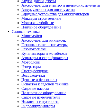
Круги, диски, фрезы
Автолампы
Аксессуары для электро и пневмоинструмента
Автомобильные провода, кабели, адапт
Аккумуляторы для инструмента
Автомобильный инструмент
Зарядные устройства для аккумуляторов
Автохимия
Миксеры строительные
Аккумуляторы, зарядные устройства, ка
Молотки отбойные
Домкраты
Паяльное оборудование
Компрессоры и манометры
Садовая техника
Пылесосы автомобильные
Минимойки
Разветвители и адаптеры прикуривателя
Аксессуары для минимоек
Термохолодильники
Газонокосилки и триммеры
Шумоизоляция
Газонокосилки
Щетки стеклоочистителей
Культиваторы и мотоблоки
Прочие аксессуары для автомобилей
Аэраторы и скарификаторы
Велосипеды и самокаты
Мотоблоки
Электротранспорт
Генераторы
Радиоуправляемые модели
Снегоуборщики
Аксессуары для велосипедов
Воздуходувки
аксессуары для радиоуправляемых моделей
Цепные и бензопилы
Расходные материалы
Оснастка к садовой технике
Бумага разная
Садовые насосы
Бумага для офисной техники
Поливочное оборудование
Бумага для профессиональной печати
Садовые измельчители
Фотобумага
Ножницы и кусторезы
Наклейки
Гидроаккумуляторы
Термобумага