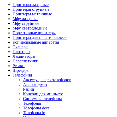
Камеры для видеоконференцсвязи
Принтеры лазерные
Аксессуары для видеоконференцсвязи
Принтеры струйные
Системы безопасности и умный дом
Принтеры матричные
Видеонаблюдение
Мфу лазерные
Аксессуары для видеонаблюдения
Мфу струйные
Камеры видеонаблюдения
Мфу светодиодные
Комплекты видеонаблюдения
Портативные принтеры
Мониторы и видеостены
Принтеры для печати наклеек
Регистраторы
Копировальные аппараты
Тепловизоры
Сканеры
Контроль доступа
Плоттеры
Аксессуары для скуд
Ламинаторы
Видеодомофоны
Переплетчики
Вызывные панели
Резаки
Датчики
Шредеры
Доводчики
Телефония
Замки
Аксессуары для телефонов
Контроллеры
Атс и модули
Считыватели
Рации
Терминалы доступа
Консоли для мини-атс
Охранно-пожарная сигнализация
Системные телефоны
Умный дом
Телефоны
Коннекторы и розетки
Телефоны dect
Инструмент и садовая техника
Телефоны ip
Электро и пневмоинструмент