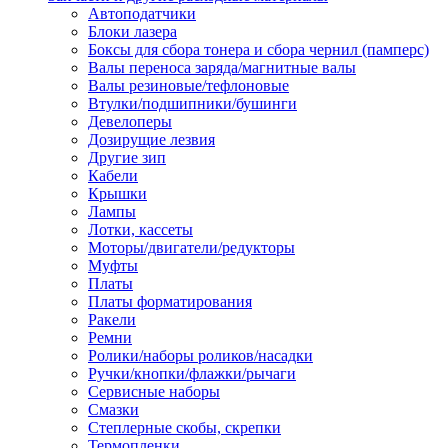
Автоподатчики
Наконечник обжимной кабельный
Блоки лазера
медных проводников в соответств
Боксы для сбора тонера и сбора чернил (памперс)
din 46236
Валы переноса заряда/магнитные валы
Наконечник-гильза для медных
Валы резиновые/тефлоновые
проводников
Втулки/подшипники/бушинги
Пружина постоянного давления
Девелоперы
Разъем слаботочный
Дозирущие лезвия
Сжим ответвительный, ответвите
Другие зип
Система маркировки кабеля
Кабели
Скотч и изоляционная лента
Крышки
Спрей
Лампы
Трубка термоусадочная
Лотки, кассеты
Трубки изоляционные, кембрики
Моторы/двигатели/редукторы
Ящик для хранения инструмента и
Муфты
термоусадочных трубок
Платы
Изделия крепежные
Платы форматирования
Анкер болтовой
Ракели
Анкер забивной
Ремни
Анкер клиновой
Ролики/наборы роликов/насадки
Болт анкерный
Ручки/кнопки/флажки/рычаги
Болт с т-образной головкой
Сервисные наборы
Болт с шестигранной головкой
Смазки
Винт для пневматической отвертк
Степлерные скобы, скрепки
Винт с кольцом
Термопленки