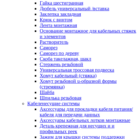
канала в стену/потолок/щит
Гайка шестигранная
Соединитель на стык для настенн
Дюбель универсальный /вставка
кабель-канала
Заклепка закладная
Соединитель/накладка на стык для
Крюк с винтом
кабель-канала
Лента монтажная
Угол внешний для кабель-канала
Основание монтажное для кабельных стяжек
Угол внешний для настенного каб
и элементов
канала
Растворитель
Угол внутренний для кабель-канал
Саморез
Угол т-образный для кабель-канал
Саморез по дереву
Колодки клеммные
Скоба такелажная, шакл
Аксессуары для клеммной колодк
Стержень резьбовой
Колодка заземления клеммная
Универсальная троссовая подвеска
Нулевая шина
Хомут кабельный (стяжка)
Одно-многополюсная клеммная
Хомут резьбовой u-образной формы
колодка
(стремянка)
Перегородка концевая и
Шайба
разделительная для клеммной кол
Шпилька резьбовая
Проходная клеммная колодка
Кабеленесущие системы
Торцевая клемма клеммной колод
Аксессуары для прокладки кабеля питания/
Короба кабельные
кабеля для передачи данных
Короб распределительный щелево
Аксессуары кабельных лотков монтажные
Материал монтажный
Деталь крепежная для несущих и и
Держатель кабельный зажимной
профильных реек
Зажим балочный
Зажим для крышки системы поддержки