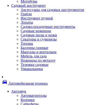
Мотобуры
Термоленты
Садовый инструмент
Бумага для факса
Аксессуары для садовых инструментов
Пленка для печати
Грабли
Пленка для ламинирования
Инструмент ручной
Материалы для заправки
Лопаты
Тонер для заправки
Садово-посадочные инструменты
Чернила и заправки
Садовые ножницы
Фотобарабаны
Садовые пилы и ножи
Оригинальные расходные материалы
Секаторы и сучкорезы
Для лазерных устройств печати
Топоры
Ленточные картриджи
Баллоны газовые
Матричные картриджи
Мангалы и коптильни
Опции
Мебель для сада
Струйные картриджи
Ножницы по металлу
Термопленки
Тележки садовые
Картриджи лазерные, тонер-картриджи
Умывальники
Лазерные оригинальные
Лазерные совместимые
Картриджи струйные, печатающие головы
directions_car
Снпч
Автомобильная техника
Струйные оригинальные
Струйные совместимые
Автозвук
Материалы для переплета
Автомагнитолы
Обложки
Колонки
Пружины
Сабвуферы