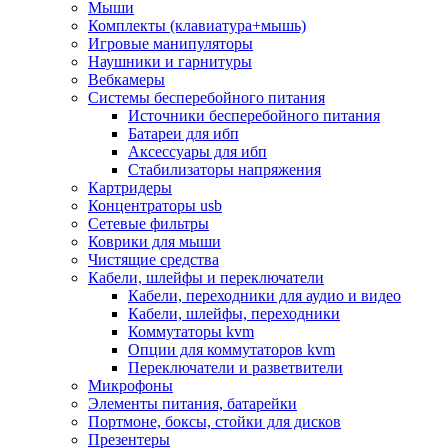
Мыши
Программное обеспечение
Комплекты (клавиатура+мышь)
Операционные системы
Игровые манипуляторы
Антивирусное по
Наушники и гарнитуры
Офисные приложения
Вебкамеры
Неттопы, тонкие клиенты, платформы nuc
Системы бесперебойного питания
Микрокомпьютеры
Источники бесперебойного питания
Опции для компьютеров
Батареи для ибп
Бытовая техника
Аксессуары для ибп
Кухонная техника
Стабилизаторы напряжения
Блендеры, измельчители
Картридеры
Блинницы
Концентраторы usb
Вакуумные упаковщики
Сетевые фильтры
Весы кухонные
Коврики для мыши
Гриль
Чистящие средства
Дистилляторы
Кабели, шлейфы и переключатели
Йогуртницы
Кабели, переходники для аудио и видео
Кофеварки и кофемашины
Кабели, шлейфы, переходники
Кофемолки
Коммутаторы kvm
Кухонные комбайны
Опции для коммутаторов kvm
Ломтерезки
Переключатели и разветвители
Микроволновые печи
Микрофоны
Миксеры
Элементы питания, батарейки
Мини-печи
Портмоне, боксы, стойки для дисков
Мойки
Презентеры
Мультиварки