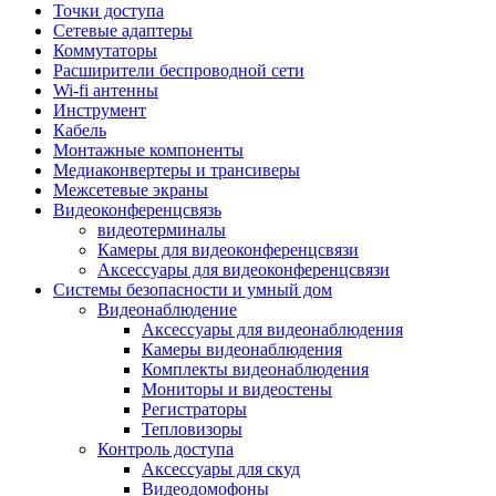
Штроборезы
Точки доступа
Фрезеры
Сетевые адаптеры
Степлеры строительные
Коммутаторы
Станки
Расширители беспроводной сети
Пистолеты клеевые
Wi-fi антенны
Удлинители силовые
Инструмент
Пилки и полотна
Кабель
Граверы
Монтажные компоненты
Наборы бит и сверел
Медиаконвертеры и трансиверы
Инструмент многофункциональный
Межсетевые экраны
Круги, диски, фрезы
Видеоконференцсвязь
Аксессуары для электро и
видеотерминалы
пневмоинструмента
Камеры для видеоконференцсвязи
Аккумуляторы для инструмента
Аксессуары для видеоконференцсвязи
Зарядные устройства для аккумуляторов
Системы безопасности и умный дом
Миксеры строительные
Видеонаблюдение
Молотки отбойные
Аксессуары для видеонаблюдения
Паяльное оборудование
Камеры видеонаблюдения
Садовая техника
Комплекты видеонаблюдения
Минимойки
Мониторы и видеостены
Аксессуары для минимоек
Регистраторы
Газонокосилки и триммеры
Тепловизоры
Газонокосилки
Контроль доступа
Культиваторы и мотоблоки
Аксессуары для скуд
Аэраторы и скарификаторы
Видеодомофоны