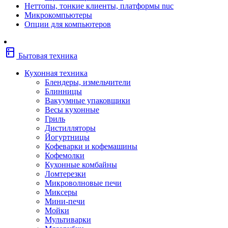
Неттопы, тонкие клиенты, платформы nuc
Фены
Микрокомпьютеры
Щипцы
Опции для компьютеров
Электробритвы
Эпиляторы
Крупная бытовая техника
kitchen
Холодильники
Бытовая техника
Стиральные машины
Сушильные машины
Кухонная техника
Морозильные камеры
Блендеры, измельчители
Морозильные лари
Блинницы
Плиты
Вакуумные упаковщики
Газовые и комбинированные плит
Весы кухонные
Электрические плиты
Гриль
Посудомоечные машины
Дистилляторы
Водонагреватели
Йогуртницы
Бойлеры
Кофеварки и кофемашины
Проточные водонагреватели
Кофемолки
Встраиваемая техника
Кухонные комбайны
Варочные поверхности газовые/
Ломтерезки
комбинированные
Микроволновые печи
Варочные поверхности электрические
Миксеры
Вытяжки
Мини-печи
Вытяжки встраиваемые
Мойки
Духовые шкафы газовые
Мультиварки
Духовые шкафы электрические