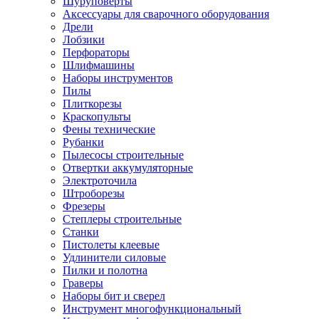
Шуруповерты
Ножницы по металлу
Аксессуары для сварочного оборудования
Тележки садовые
Дрели
Умывальники
Лобзики
Автомобильная техника
Перфораторы
Автозвук
Шлифмашины
Автомагнитолы
Наборы инструментов
Колонки
Пилы
Сабвуферы
Плиткорезы
Усилители
Краскопульты
Модуляторы fm
Фены технические
Аксессуары
Рубанки
Электроника
Пылесосы строительные
Видеорегистраторы
Отвертки аккумуляторные
Радар-детекторы
Электроточила
Парковочные радары
Штроборезы
Навигаторы и аксессуары
Фрезеры
Аксессуары к навигаторам
Степлеры строительные
Навигаторы
Станки
Алкотестеры
Пистолеты клеевые
Камеры заднего вида
Удлинители силовые
Автомобильные антенны
Пилки и полотна
Сигнализации автомобильные
Граверы
Автоинверторы
Наборы бит и сверел
Телевизоры и мониторы автомобильные
Инструмент многофункциональный
Аксессуары