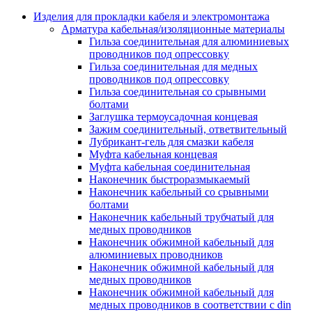
Аксессуары кабельных лотков
монтажные
Изделия для прокладки кабеля и электромонтажа
Деталь крепежная для несущих и 
Арматура кабельная/изоляционные материалы
профильных реек
Гильза соединительная для алюминиевых
Зажим для крышки системы
проводников под опрессовку
поддержки кабелей
Гильза соединительная для медных
Кронштейн для кабельного лотка
проводников под опрессовку
Крышка для кабельных лотков
Гильза соединительная со срывными
Крышка угловой секции кабельны
болтами
лотков
Заглушка термоусадочная концевая
Лоток кабельный лестничный
Зажим соединительный, ответвительный
Лоток кабельный листовой
Лубрикант-гель для смазки кабеля
Лоток кабельный проволочный
Муфта кабельная концевая
Настенный и потолочный кроншт
Муфта кабельная соединительная
для кабельного лотка
Наконечник быстроразмыкаемый
Несущий профиль
Наконечник кабельный со срывными
Опорный кронштейн для кабельн
болтами
лотков
Наконечник кабельный трубчатый для
Ответвление т-образное для кабел
медных проводников
лотков
Наконечник обжимной кабельный для
Пластина монтажная для кабельно
алюминиевых проводников
лотка
Наконечник обжимной кабельный для
Потолочный кронштейн для сист
медных проводников
прокладки кабеля
Наконечник обжимной кабельный для
Потолочный профиль для кабельн
медных проводников в соответствии с din