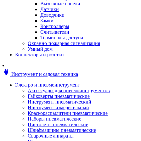
Мотоблоки
Вызывные панели
Генераторы
Датчики
Снегоуборщики
Доводчики
Воздуходувки
Замки
Цепные и бензопилы
Контроллеры
Оснастка к садовой технике
Считыватели
Садовые насосы
Терминалы доступа
Поливочное оборудование
Охранно-пожарная сигнализация
Садовые измельчители
Умный дом
Ножницы и кусторезы
Коннекторы и розетки
Гидроаккумуляторы
Мотобуры
Садовый инструмент
power
Инструмент и садовая техника
Аксессуары для садовых инструментов
Грабли
Электро и пневмоинструмент
Инструмент ручной
Аксессуары для пневмоинструментов
Лопаты
Гайковерты пневматические
Садово-посадочные инструменты
Инструмент пневматический
Садовые ножницы
Инструмент измерительный
Садовые пилы и ножи
Краскораспылители пневматические
Секаторы и сучкорезы
Наборы пневматические
Топоры
Пистолеты пневматические
Баллоны газовые
Шлифмашины пневматические
Мангалы и коптильни
Сварочные аппараты
Мебель для сада