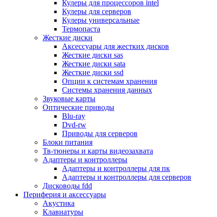
Кулеры для процессоров intel
Микрофоны
Кулеры для серверов
Элементы питания, батарейки
Кулеры универсальные
Портмоне, боксы, стойки для дисков
Термопаста
Презентеры
Жесткие диски
Виртуальные очки
Аксессуары для жестких дисков
Аксессуары и опции для ноутбуков
Жесткие диски sas
Клавиатуры для ноутбуков
Жесткие диски sata
Сумки
Жесткие диски ssd
Адаптеры и зарядные устройства
Опции к системам хранения
Подставки
Системы хранения данных
Док станции, порт репликаторы
Звуковые карты
Батареи
Оптические приводы
Разное
Blu-ray
Носители информации
Dvd-rw
Внешние жесткие диски
Приводы для серверов
Карты памяти
Блоки питания
Оптические носители
Тв-тюнеры и карты видеозахвата
Blu-ray
Адаптеры и контроллеры
Cd-r
Адаптеры и контроллеры для пк
Cd-rw
Адаптеры и контроллеры для серверов
Dvd-r
Дисководы fdd
Dvdr
Периферия и аксессуары
Dvdrw
Акустика
Флешки
Клавиатуры
Серверы