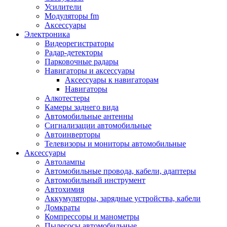
Запчасти и другие расходные материалы
Усилители
Автоподатчики
Модуляторы fm
Блоки лазера
Аксессуары
Боксы для сбора тонера и сбора чернил
Электроника
(памперс)
Видеорегистраторы
Валы переноса заряда/магнитные валы
Радар-детекторы
Валы резиновые/тефлоновые
Парковочные радары
Втулки/подшипники/бушинги
Навигаторы и аксессуары
Девелоперы
Аксессуары к навигаторам
Дозирущие лезвия
Навигаторы
Другие зип
Алкотестеры
Кабели
Камеры заднего вида
Крышки
Автомобильные антенны
Лампы
Сигнализации автомобильные
Лотки, кассеты
Автоинверторы
Моторы/двигатели/редукторы
Телевизоры и мониторы автомобильные
Муфты
Аксессуары
Платы
Автолампы
Платы форматирования
Автомобильные провода, кабели, адаптеры
Ракели
Автомобильный инструмент
Ремни
Автохимия
Ролики/наборы роликов/насадки
Аккумуляторы, зарядные устройства, кабели
Ручки/кнопки/флажки/рычаги
Домкраты
Сервисные наборы
Компрессоры и манометры
Смазки
Пылесосы автомобильные