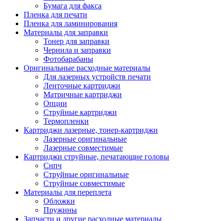
Бумага для факса
Изделия для прокладки кабеля и электромонт
Пленка для печати
Арматура кабельная/изоляционные
Пленка для ламинирования
материалы
Материалы для заправки
Гильза соединительная для
Тонер для заправки
алюминиевых проводников под
Чернила и заправки
опрессовку
Фотобарабаны
Гильза соединительная для медны
Оригинальные расходные материалы
проводников под опрессовку
Для лазерных устройств печати
Гильза соединительная со срывны
Ленточные картриджи
болтами
Матричные картриджи
Заглушка термоусадочная концева
Опции
Зажим соединительный,
Струйные картриджи
ответвительный
Термопленки
Лубрикант-гель для смазки кабеля
Картриджи лазерные, тонер-картриджи
Муфта кабельная концевая
Лазерные оригинальные
Муфта кабельная соединительная
Лазерные совместимые
Наконечник быстроразмыкаемый
Картриджи струйные, печатающие головы
Наконечник кабельный со срывн
Снпч
болтами
Струйные оригинальные
Наконечник кабельный трубчатый
Струйные совместимые
медных проводников
Материалы для переплета
Наконечник обжимной кабельный
Обложки
алюминиевых проводников
Пружины
Наконечник обжимной кабельный
Запчасти и другие расходные материалы
медных проводников