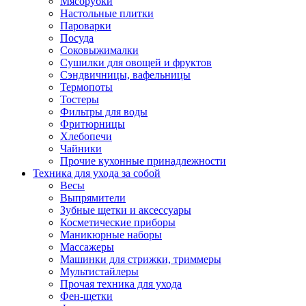
Мясорубки
Зависимые комплекты
Настольные плитки
Микроволновые печи встраиваемые
Пароварки
Морозильные камеры встраиваемые
Посуда
Посудомоечные машины встраиваемые
Соковыжималки
Стиральные машины встраиваемые
Сушилки для овощей и фруктов
Холодильники встраиваемые
Сэндвичницы, вафельницы
Техника для дома
Термопоты
Метеостанции и термометры
Тостеры
Пылесосы
Фильтры для воды
Утюги
Фритюрницы
Парогенераторы и гладильные системы
Хлебопечи
Швейные машины
Чайники
Оверлоки
Прочие кухонные принадлежности
Настольные лампы
Техника для ухода за собой
Гладильные доски
Весы
Часы
Выпрямители
Стеклоочистители
Зубные щетки и аксессуары
Машинки для снятия катышков
Косметические приборы
Сушилки для белья и обуви
Маникюрные наборы
Сезонные товары
Массажеры
Климатическая техника
Машинки для стрижки, триммеры
Приточно-вытяжные вентиляторы
Мультистайлеры
Теплый пол
Прочая техника для ухода
Вентиляторы
Фен-щетки