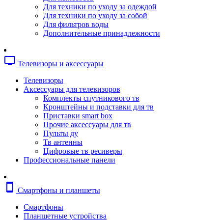
Копировальные аппараты
Для техники по уходу за одеждой
Сканеры
Для техники по уходу за собой
Плоттеры
Для фильтров воды
Ламинаторы
Дополнительные принадлежности
Переплетчики
Резаки
Шредеры
tv
Телевизоры и аксессуары
Телефония
Аксессуары для телефонов
Телевизоры
Атс и модули
Аксессуары для телевизоров
Рации
Комплекты спутникового тв
Консоли для мини-атс
Кронштейны и подставки для тв
Системные телефоны
Приставки smart box
Телефоны
Прочие аксессуары для тв
Телефоны dect
Пульты ду
Телефоны ip
Тв антенны
Voip шлюзы
Цифровые тв ресиверы
Торговое оборудование
Профессиональные панели
Детектор валют
Сейфы
Сканеры штрихкодов
smartphone
Смартфоны и планшеты
Счетчики банкнот
Терминалы сбора данных
Смартфоны
Аксессуары для торгового оборудовани
Планшетные устройства
Калькуляторы