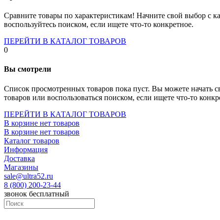
Socket-1700
Socket-1150
Сравните товары по характеристикам! Начните свой выбор с ка
Socket-2066
воспользуйтесь поиском, если ищете что-то конкретное.
Socket-775
Socket-fm2
ПЕРЕЙТИ В КАТАЛОГ ТОВАРОВ
Socket-am4
0
Socket-trx4
Материнские платы для серверов
Вы смотрели
Процессоры
Socket- amd am4
Список просмотренных товаров пока пуст. Вы можете начать с
Socket- intel s1151
товаров или воспользоваться поиском, если ищете что-то конкр
Socket- intel s2066
socket- intel s1200
ПЕРЕЙТИ В КАТАЛОГ ТОВАРОВ
Socket- intel s1700
В корзине нет товаров
Процессоры для серверов
В корзине нет товаров
Видеокарты
Каталог товаров
Оперативная память
Информация
Память ddr2
Доставка
Память ddr3
Магазины
Память ddr4
sale@ultra52.ru
Память ddr5
8 (800) 200-23-44
Память sodimm
звонок бесплатный
Память для серверов
Устройства охлаждения
Жидкостное охлаждение