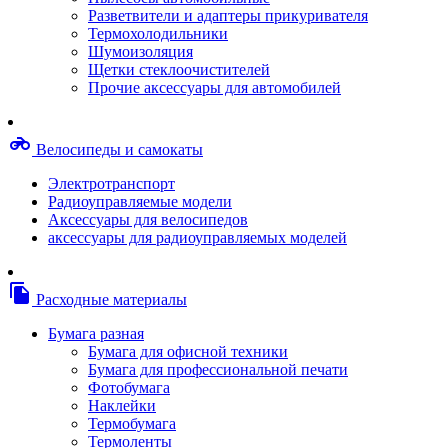
Степлерные скобы, скрепки
Разветвители и адаптеры прикуривателя
Термопленки
Термохолодильники
Термоузлы/печки/тэны
Шумоизоляция
Тормозные площадки
Щетки стеклоочистителей
Узлы/комплекты переноса изображений
Прочие аксессуары для автомобилей
Фотобарабаны
Чипы
Шестерни
motorcycle
Велосипеды и самокаты
Шлейфы
Чистящие средства, скотч, фломастеры
Электротранспорт
Баллоны со сжатым воздухом
Радиоуправляемые модели
Салфетки для чистки оргтехники
Аксессуары для велосипедов
Скотч, фломастеры
аксессуары для радиоуправляемых моделей
Чистящие спреи, жидкости и пены
Конверты, боксы, портмоне, стойки для диско
Портмоне для дисков
file_copy
Расходные материалы
Картриджи для специализированных принтер
Оригинальные
Бумага разная
Совместимые
Бумага для офисной техники
Другие картриджи и твердые чернила
Бумага для профессиональной печати
Картриджи и твердые чернила
Фотобумага
Картриджи матричные, чернила
Наклейки
Расходные материалы для профессиональной
Термобумага
печати
Термоленты
Электрика