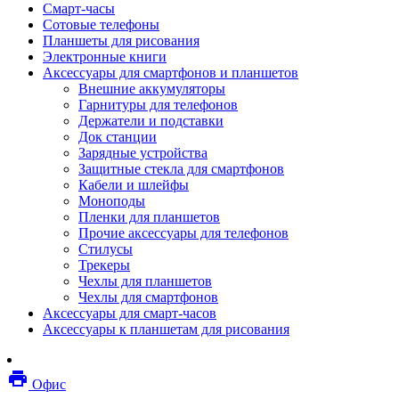
Смарт-часы
Мебель
Сотовые телефоны
Стулья и кресла
Планшеты для рисования
Столы
Электронные книги
Мебельные аксессуары
Аксессуары для смартфонов и планшетов
Аксессуары для кресел
Внешние аккумуляторы
Вешалки
Гарнитуры для телефонов
Коврики защитные
Держатели и подставки
Эргономика
Док станции
Опции для устройств печати, копирования и
Зарядные устройства
сканирования
Защитные стекла для смартфонов
Сетевое оборудование
Кабели и шлейфы
Маршрутизаторы
Моноподы
Модемы
Пленки для планшетов
Точки доступа
Прочие аксессуары для телефонов
Сетевые адаптеры
Стилусы
Коммутаторы
Трекеры
Расширители беспроводной сети
Чехлы для планшетов
Wi-fi антенны
Чехлы для смартфонов
Инструмент
Аксессуары для смарт-часов
Кабель
Аксессуары к планшетам для рисования
Монтажные компоненты
Медиаконвертеры и трансиверы
Межсетевые экраны
local_printshop
Видеоконференцсвязь
Офис
видеотерминалы