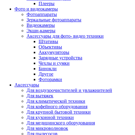
Внешние аккумуляторы
Плееры
Гарнитуры для телефонов
Фото и видеокамеры
Держатели и подставки
Фотоаппараты
Док станции
Зеркальные фотоаппараты
Зарядные устройства
Видеокамеры
Защитные стекла для смартфонов
Экшн-камеры
Кабели и шлейфы
Аксессуары для фото- видео техники
Моноподы
Штативы
Пленки для планшетов
Объективы
Прочие аксессуары для телефонов
Аккумуляторы
Стилусы
Зарядные устройства
Трекеры
Чехлы и сумки
Чехлы для планшетов
Бинокли
Чехлы для смартфонов
Другое
Аксессуары для смарт-часов
Фоторамки
Аксессуары к планшетам для рисования
Аксессуары
Офис
Для воздухоочистителей и увлажнителей
Принтеры лазерные
Для вытяжек
Принтеры струйные
Для климатической техники
Принтеры матричные
Для кофейного оборудования
Мфу лазерные
Для крупной бытовой техники
Мфу струйные
Для кухонной техники
Мфу светодиодные
Для медицинского оборудования
Портативные принтеры
Для микроволновок
Принтеры для печати наклеек
Для пылесосов