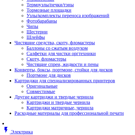
Втулка изолирующая
Термоузлы/печки/тэны
Гайка длинная
Тормозные площадки
Гайка скользящая
Узлы/комплекты переноса изображений
Гайка стопорная
Фотобарабаны
Гайка шестигранная
Чипы
Дюбель универсальный /вставка
Шестерни
Заклепка закладная
Шлейфы
Крюк с винтом
Чистящие средства, скотч, фломастеры
Лента монтажная
Баллоны со сжатым воздухом
Основание монтажное для кабель
Салфетки для чистки оргтехники
стяжек и элементов
Скотч, фломастеры
Растворитель
Чистящие спреи, жидкости и пены
Саморез
Конверты, боксы, портмоне, стойки для дисков
Саморез по дереву
Портмоне для дисков
Скоба такелажная, шакл
Картриджи для специализированных принтеров
Стержень резьбовой
Оригинальные
Универсальная троссовая подвеска
Совместимые
Хомут кабельный (стяжка)
Другие картриджи и твердые чернила
Хомут резьбовой u-образной фор
Картриджи и твердые чернила
(стремянка)
Картриджи матричные, чернила
Шайба
Расходные материалы для профессиональной печати
Шпилька резьбовая
Кабеленесущие системы
Аксессуары для прокладки кабеля
flash_on
питания/ кабеля для передачи дан
Электрика