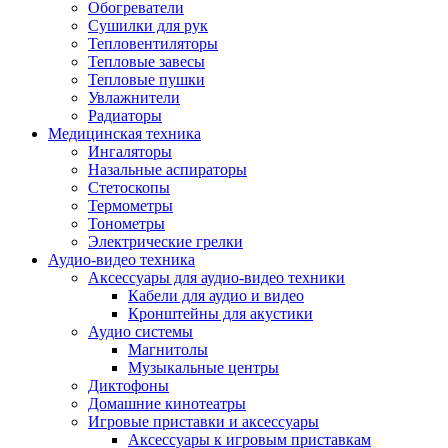
Усилители
Обогреватели
Плееры и аксессуары
Сушилки для рук
Плееры
Тепловентиляторы
Фото и видеокамеры
Тепловые завесы
Фотоаппараты
Тепловые пушки
Зеркальные фотоаппараты
Увлажнители
Видеокамеры
Радиаторы
Экшн-камеры
Медицинская техника
Аксессуары для фото- видео техники
Ингаляторы
Штативы
Назальные аспираторы
Объективы
Стетоскопы
Аккумуляторы
Термометры
Зарядные устройства
Тонометры
Чехлы и сумки
Электрические грелки
Бинокли
Аудио-видео техника
Другое
Аксессуары для аудио-видео техники
Фоторамки
Кабели для аудио и видео
Аксессуары
Кронштейны для акустики
Для воздухоочистителей и увлажнителе
Аудио системы
Для вытяжек
Магнитолы
Для климатической техники
Музыкальные центры
Для кофейного оборудования
Диктофоны
Для крупной бытовой техники
Домашние кинотеатры
Для кухонной техники
Игровые приставки и аксессуары
Для медицинского оборудования
Аксессуары к игровым приставкам