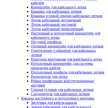
Зажим несущего троса
кабелей
Зажим/клипса для крепления труб
Кронштейн для кабельного лотка
Скоба крепежная
Крышка для кабельных лотков
Скоба с гвоздем
Крышка угловой секции кабельных лотков
Соединитель провода
Лоток кабельный лестничный
Материалы для подключения
Лоток кабельный листовой
Аксессуары для распределительн
Лоток кабельный проволочный
коробок/корпусов для монтажа в с
Настенный и потолочный кронштейн для
и в потолке
кабельного лотка
Зажим безвинтовой клеммный
Несущий профиль
Коробка клеммная
Опорный кронштейн для кабельных лотков
Коробка распределительная для
Ответвление т-образное для кабельных
потолочных светильников
лотков
Крышка для распределительной
Пластина монтажная для кабельного лотка
коробки/корпуса для монтажа в ст
Потолочный кронштейн для системы
в потолке
прокладки кабеля
Распределительная коробка/корпус
Потолочный профиль для кабельных лотков
монтажа в стене и в потолке
Разделитель для лотка
Распределительная коробка/корпус
Рейки профильные конструкционные/
монтажа на стене и на потолке
несущие
Система электромонтажных колонн
Секция угловая для кабельных лотков
Электромонтажная колонна
Соединитель для кабельных лотков
Системы ввода для кабелей и проводов
Каналы настенного и потолочного монтажа
Ввод кабельный/сальник
Заглушка для кабель-канала
Уплотнитель для кабельного разъе
Зажим кабельный для кабель-канала